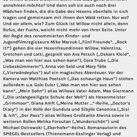
annehmen möchte? Und dann soll sie auch noch drei
Mädchen finden, die die Gabe des Hexens ebenfalls in sich
tragen und gemeinsam mit ihnen den Wald retten. Nur wo?
Und vor allem, wie? Zum Glück ist Willow nicht allein, denn
Rufus, der Fuchs, weicht nicht mehr von ihrer Seite. Unter
der Regie des renommierten Kinder- und
Jugendfilmregisseurs Mike Marzuk („Fünf Freunde“, „Rock
it!“) gehen die vier Hexenfreundinnen Willow, Valentina,
Gretchen und Lotti, gespielt von Ava Petsch („Oskars Kleid“,
„Was man von hier aus sehen kann“), Cora Trube („Die
Liebeskümmerer“), Anna von Seld und Mary Tölle
(„Vierwändeplus“) auf ein magisches Abenteuer. Vor der
Kamera von Matthias Poetsch („Das schaurige Haus“) stehen
außerdem u.a. Golo Euler („Was man von hier aus sehen
kann“, „Mein Sohn“) alias Willows Vater Adam, Max Giermann
(„Die unlangweiligste Schule der Welt“) als Hexenmeister
„Grimmoor“, Diana Amft („Meine Mutter …“-Reihe, „Doctor’s
Diary“) in der Rolle der Gundula und Sibylle Canonica („Sisi
& Ich“, „Der Pass“) alias Willows Großtante Alwina sowie in
weiteren Rollen Melika Foroutan („Wunderschön“) und
Michael Ostrowski („Eberhofer“-Reihe). Romanautorin des
SPIEGEL-Bestsellers (Thienemann-Esslinger Verlag) und