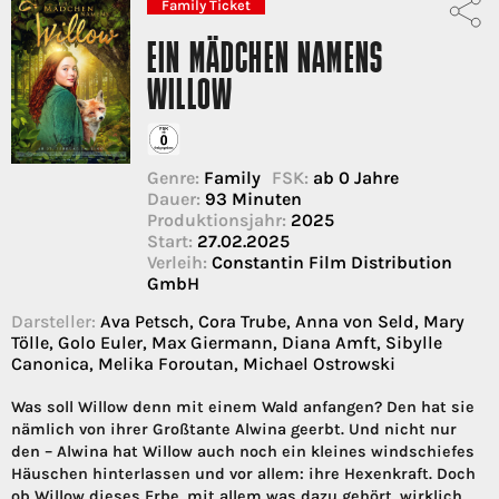
Family Ticket
EIN MÄDCHEN NAMENS
WILLOW
Genre:
Family
FSK:
ab 0 Jahre
Dauer:
93 Minuten
Produktionsjahr:
2025
Start:
27.02.2025
Verleih:
Constantin Film Distribution
GmbH
Darsteller:
Ava Petsch, Cora Trube, Anna von Seld, Mary
Tölle, Golo Euler, Max Giermann, Diana Amft, Sibylle
Canonica, Melika Foroutan, Michael Ostrowski
Was soll Willow denn mit einem Wald anfangen? Den hat sie
nämlich von ihrer Großtante Alwina geerbt. Und nicht nur
den – Alwina hat Willow auch noch ein kleines windschiefes
Häuschen hinterlassen und vor allem: ihre Hexenkraft. Doch
ob Willow dieses Erbe, mit allem was dazu gehört, wirklich