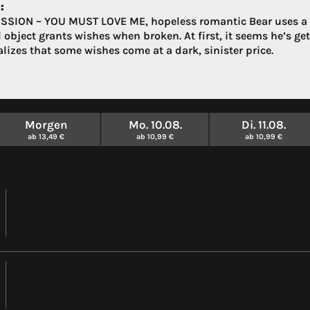
:
SSION – YOU MUST LOVE ME, hopeless romantic Bear uses a “
 object grants wishes when broken. At first, it seems he’s ge
lizes that some wishes come at a dark, sinister price.
Morgen
Mo. 10.08.
Di. 11.08.
ab 13,49 €
ab 10,99 €
ab 10,99 €