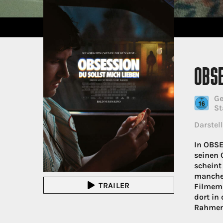
OBSE
Ge
St
Darstell
In OBSE
seinen 
scheint
manche 
TRAILER
Filmema
dort in
Rahmen 