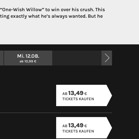
One-Wish Willow” to win over his crush. This
tting exactly what he’s always wanted. But he
Mi. 12.08.
ab 10,99 €
13,49
AB
€
TICKETS KAUFEN
13,49
AB
€
TICKETS KAUFEN