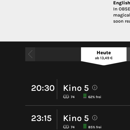
English
In OBSE
magical
soon rea
Heute
ab 13,49 €
20:30
Kino 5
i
74
62% frei
23:15
Kino 5
i
74
85% frei