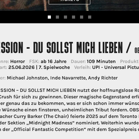
SSION - DU SOLLST MICH LIEBEN /
O
nre:
Horror
FSK:
ab 16 Jahre
Dauer:
109 Minuten
Produkt
art:
25.06.2026 | 7. Spielwoche
Verleih:
UPI - Universal Pictu
er:
Michael Johnston, Inde Navarrette, Andy Richter
SSION – DU SOLLST MICH LIEBEN nutzt der hoffnungslose R
Crush für sich zu gewinnen. Dieser magische Gegenstand er
 er genau das zu bekommen, was er sich schon immer wünscht
Wünsche einen finsteren, unheimlichen Tribut fordern. O
cher Curry Barker (The Chair) feierte 2025 auf dem Toronto 
 der Sektion „Midnight Madness“ nominiert. Weiterhin wurde
der „Official Fantastic Competition“ mit dem Spezialpreis d