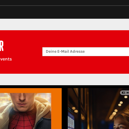
R
Events