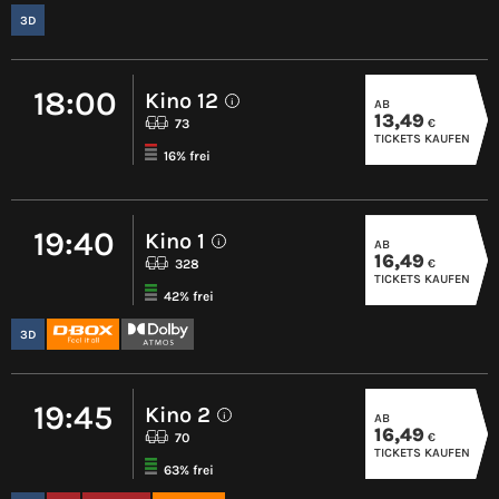
3D
18:00
Kino 12
AB
i
13,49
€
73
TICKETS KAUFEN
16% frei
19:40
Kino 1
AB
i
16,49
€
328
TICKETS KAUFEN
42% frei
3D
19:45
Kino 2
AB
i
16,49
€
70
TICKETS KAUFEN
63% frei