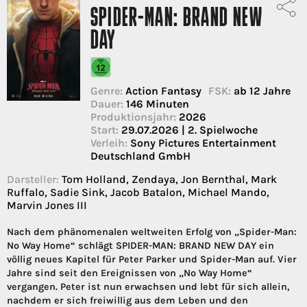
SPIDER-MAN: BRAND NEW
DAY
Genre:
Action Fantasy
FSK:
ab 12 Jahre
Dauer:
146 Minuten
Produktionsjahr:
2026
Start:
29.07.2026 | 2. Spielwoche
Verleih:
Sony Pictures Entertainment
Deutschland GmbH
Darsteller:
Tom Holland, Zendaya, Jon Bernthal, Mark
Ruffalo, Sadie Sink, Jacob Batalon, Michael Mando,
Marvin Jones III
Nach dem phänomenalen weltweiten Erfolg von „Spider-Man:
No Way Home“ schlägt SPIDER-MAN: BRAND NEW DAY ein
völlig neues Kapitel für Peter Parker und Spider-Man auf. Vier
Jahre sind seit den Ereignissen von „No Way Home“
vergangen. Peter ist nun erwachsen und lebt für sich allein,
nachdem er sich freiwillig aus dem Leben und den