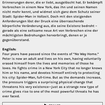
Erinnerungen derer, die er liebt, ausgelöscht hat. Er bekämpft
Verbrechen in einem New York, das ihn und seinen Namen
nicht mehr kennt, und widmet sich ganz dem Schutz seiner
Stadt: Spider-Man in Vollzeit. Doch mit den steigenden
Anforderungen löst der Druck eine überraschende
körperliche Veränderung aus, die seine Existenz bedroht –
gerade als eine seltsame neue Art von Verbrechen eine der
mächtigsten Bedrohungen hervorbringt, denen er je
gegenüberstand.
English:
Four years have passed since the events of “No Way Home.”
Peter is now an adult and lives on his own, having voluntarily
erased himself from the lives and memories of those he
loves. He fights crime in a New York City that no longer knows
him or his name, and devotes himself entirely to protecting
his city: Spider-Man, full-time. But as the demands increase,
the pressure triggers a surprising physical change that
threatens his very existence—just as a strange new type of
crime gives rise to one of the most powerful threats he has
ever faced.