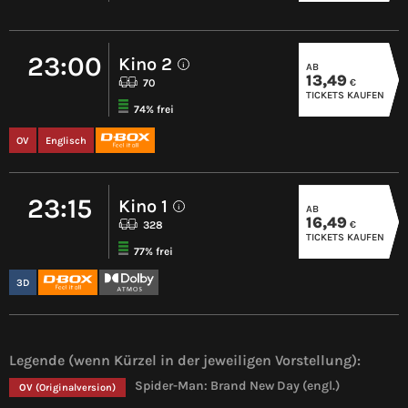
23:00
Kino 2
AB
i
13,49
€
70
TICKETS KAUFEN
74% frei
OV
Englisch
23:15
Kino 1
AB
i
16,49
€
328
TICKETS KAUFEN
77% frei
3D
Legende (wenn Kürzel in der jeweiligen Vorstellung):
Spider-Man: Brand New Day (engl.)
OV
(Originalversion)