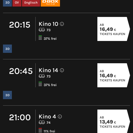
3D
OV
Englisch
20:15
Kino 10
AB
i
16,49
€
73
TICKETS KAUFEN
37% frei
3D
20:45
Kino 14
AB
i
16,49
€
73
TICKETS KAUFEN
37% frei
3D
21:00
Kino 4
AB
i
13,49
€
74
TICKETS KAUFEN
11% frei