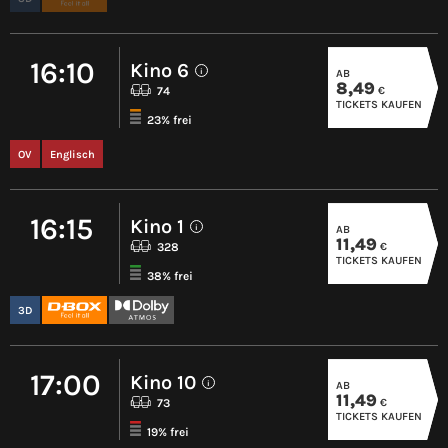
16:10
Kino 6
AB
i
8,49
€
74
TICKETS KAUFEN
23% frei
OV
Englisch
16:15
Kino 1
AB
i
11,49
€
328
TICKETS KAUFEN
38% frei
3D
17:00
Kino 10
AB
i
11,49
€
73
TICKETS KAUFEN
19% frei