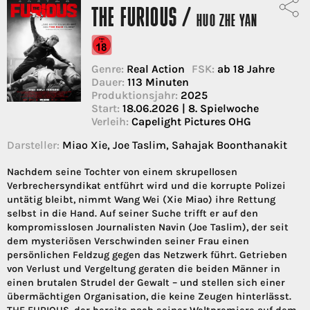
THE FURIOUS /
HUO ZHE YAN
Genre:
Real Action
FSK:
ab 18 Jahre
Dauer:
113 Minuten
Produktionsjahr:
2025
Start:
18.06.2026 | 8. Spielwoche
Verleih:
Capelight Pictures OHG
Darsteller:
Miao Xie, Joe Taslim, Sahajak Boonthanakit
Nachdem seine Tochter von einem skrupellosen
Verbrechersyndikat entführt wird und die korrupte Polizei
untätig bleibt, nimmt Wang Wei (Xie Miao) ihre Rettung
selbst in die Hand. Auf seiner Suche trifft er auf den
kompromisslosen Journalisten Navin (Joe Taslim), der seit
dem mysteriösen Verschwinden seiner Frau einen
persönlichen Feldzug gegen das Netzwerk führt. Getrieben
von Verlust und Vergeltung geraten die beiden Männer in
einen brutalen Strudel der Gewalt – und stellen sich einer
übermächtigen Organisation, die keine Zeugen hinterlässt.