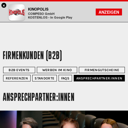
×
Koblenz - KINOPOLIS
KINOPOLIS
FILMSUCHE
KONTO
ANZEIGEN
COMPESO GmbH
Kinopolis
KOSTENLOS - In Google Play
FIRMENKUNDEN (B2B)
B2B EVENTS
WERBEN IM KINO
FIRMENGUTSCHEINE
REFERENZEN
STANDORTE
FAQS
ANSPRECHPARTNER:INNEN
ANSPRECHPARTNER:INNEN