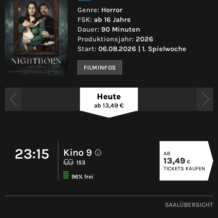
Genre:
Horror
FSK:
ab 16 Jahre
Dauer:
90 Minuten
Produktionsjahr:
2026
Start:
06.08.2026 | 1. Spielwoche
FILMINFOS
Heute
ab 13,49 €
23:15
Kino 9
AB
i
13,49
€
153
TICKETS KAUFEN
96% frei
SAALÜBERSICHT