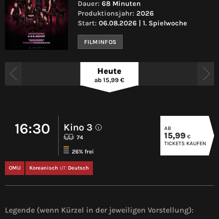
Dauer:
68 Minuten
Produktionsjahr:
2026
Start:
06.08.2026 | 1. Spielwoche
FILMINFOS
Heute
ab 15,99 €
16:30
Kino 3
AB
i
15,99
€
74
TICKETS KAUFEN
26% frei
OMU
Koreanisch
UT:
Deutsch
Legende (wenn Kürzel in der jeweiligen Vorstellung):