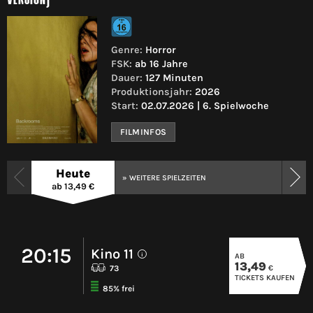
Genre:
Horror
FSK:
ab 16 Jahre
Dauer:
127 Minuten
Produktionsjahr:
2026
Start:
02.07.2026 | 6. Spielwoche
FILMINFOS
Heute
» WEITERE SPIELZEITEN
ab 13,49 €
20:15
Kino 11
AB
i
13,49
€
73
TICKETS KAUFEN
85% frei