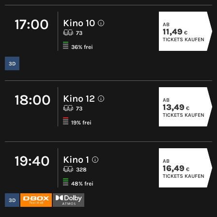
17:00
Kino 10
AB
i
11,49
€
73
TICKETS KAUFEN
36% frei
3D
18:00
Kino 12
AB
i
13,49
€
73
TICKETS KAUFEN
19% frei
19:40
Kino 1
AB
i
16,49
€
328
TICKETS KAUFEN
48% frei
3D