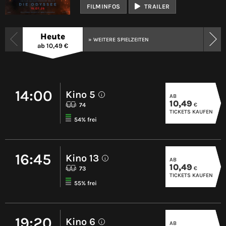
FILMINFOS
TRAILER
Heute
» WEITERE SPIELZEITEN
ab 10,49 €
14:00
Kino 5
AB
i
10,49
€
74
TICKETS KAUFEN
54% frei
16:45
Kino 13
AB
i
10,49
€
73
TICKETS KAUFEN
55% frei
19:20
Kino 6
AB
i