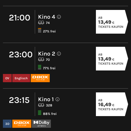
21:00
Kino 4
AB
i
13,49
€
74
TICKETS KAUFEN
27% frei
23:00
Kino 2
AB
i
13,49
€
70
TICKETS KAUFEN
77% frei
OV
Englisch
23:15
Kino 1
AB
i
16,49
€
328
TICKETS KAUFEN
88% frei
3D