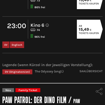
€
73
TICKETS KAUFEN
86% frei
23:00
Kino 6
AB
i
15,49
€
74
TICKETS KAUFEN
96% frei
OV
Englisch
Legende (wenn Kürzel in der jeweiligen Vorstellung):
The Odyssey (engl.)
SAALÜBERSICHT
OV
(Originalversion)
Neu
Family Ticket
PAW PATROL: DER DINO FILM
/
PAW