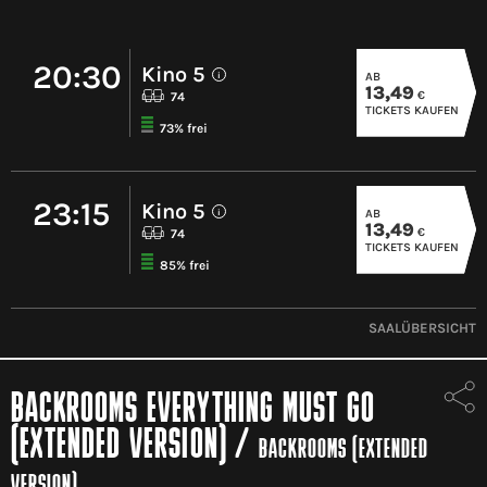
20:30
Kino 5
AB
i
13,49
€
74
TICKETS KAUFEN
73% frei
23:15
Kino 5
AB
i
13,49
€
74
TICKETS KAUFEN
85% frei
SAALÜBERSICHT
BACKROOMS EVERYTHING MUST GO
(EXTENDED VERSION)
/
BACKROOMS (EXTENDED
VERSION)