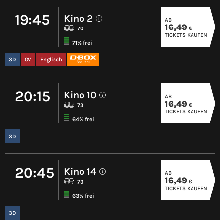
19:45
Kino 2
AB
i
16,49
€
70
TICKETS KAUFEN
71% frei
3D
OV
Englisch
20:15
Kino 10
AB
i
16,49
€
73
TICKETS KAUFEN
64% frei
3D
20:45
Kino 14
AB
i
16,49
€
73
TICKETS KAUFEN
63% frei
3D