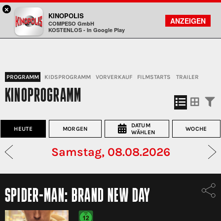
×
Koblenz - KINOPOLIS
KINOPOLIS
FILMSUCHE
KONTO
ANZEIGEN
COMPESO GmbH
Kinopolis
KOSTENLOS - In Google Play
PROGRAMM
KIDSPROGRAMM
VORVERKAUF
FILMSTARTS
TRAILER
KINOPROGRAMM
DATUM
HEUTE
MORGEN
WOCHE
WÄHLEN
Samstag, 08.08.2026
SPIDER-MAN: BRAND NEW DAY