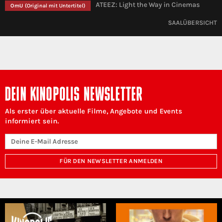
ATEEZ: Light the Way in Cinemas
OmU
(Original mit Untertitel)
SAALÜBERSICHT
DEIN KINOPOLIS NEWSLETTER
Als erster über aktuelle Filme, Angebote und Events
informiert sein.
FÜR DEN NEWSLETTER ANMELDEN