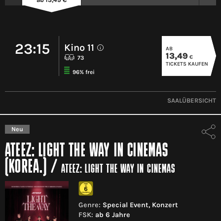
23:15
Kino 11
AB
i
13,49
€
73
TICKETS KAUFEN
96% frei
SAALÜBERSICHT
Neu
ATEEZ: LIGHT THE WAY IN CINEMAS
(KOREA.)
/
ATEEZ: LIGHT THE WAY IN CINEMAS
Genre:
Special Event, Konzert
FSK:
ab 6 Jahre