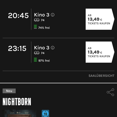
20:45
Kino 3
AB
i
13,49
€
74
TICKETS KAUFEN
74% frei
23:15
Kino 3
AB
i
13,49
€
74
TICKETS KAUFEN
97% frei
SAALÜBERSICHT
Neu
NIGHTBORN