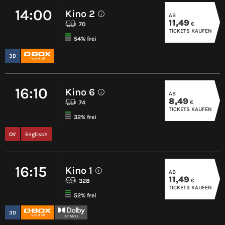
14:00
Kino 2
AB
i
11,49
€
70
TICKETS KAUFEN
54% frei
3D
16:10
Kino 6
AB
i
8,49
€
74
TICKETS KAUFEN
32% frei
OV
Englisch
16:15
Kino 1
AB
i
11,49
€
328
TICKETS KAUFEN
52% frei
3D