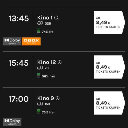
13:45
Kino 1
AB
i
8,49
€
328
TICKETS KAUFEN
74% frei
15:45
Kino 12
AB
i
8,49
€
73
TICKETS KAUFEN
56% frei
17:00
Kino 9
AB
i
8,49
€
153
TICKETS KAUFEN
75% frei