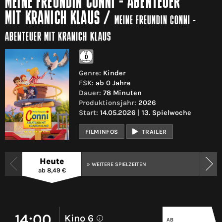
MEINE FREUNDIN CONNI - ABENTEUER
MIT KRANICH KLAUS
/
MEINE FREUNDIN CONNI -
ABENTEUER MIT KRANICH KLAUS
Genre:
Kinder
FSK:
ab 0 Jahre
Dauer:
78 Minuten
Produktionsjahr:
2026
Start:
14.05.2026 | 13. Spielwoche
FILMINFOS
TRAILER
Heute
» WEITERE SPIELZEITEN
ab 8,49 €
14:00
Kino 6
AB
i