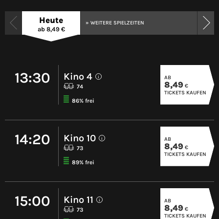
Heute
» WEITERE SPIELZEITEN
ab 8,49 €
13:30
Kino 4
AB
i
8,49
€
74
TICKETS KAUFEN
86% frei
14:20
Kino 10
AB
i
8,49
€
73
TICKETS KAUFEN
89% frei
15:00
Kino 11
AB
i
8,49
€
73
TICKETS KAUFEN