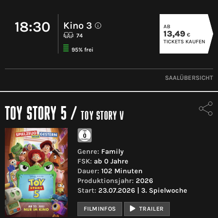
18:30
Kino 3
AB
i
13,49
€
74
TICKETS KAUFEN
95% frei
SAALÜBERSICHT
TOY STORY 5
/
TOY STORY V
Genre:
Family
FSK:
ab 0 Jahre
Dauer:
102 Minuten
Produktionsjahr:
2026
Start:
23.07.2026 | 3. Spielwoche
FILMINFOS
TRAILER