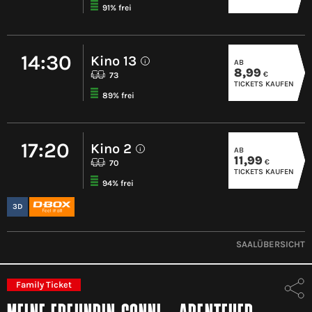
91% frei
14:30
Kino 13
AB
i
8,99
€
73
TICKETS KAUFEN
89% frei
17:20
Kino 2
AB
i
11,99
€
70
TICKETS KAUFEN
94% frei
3D
SAALÜBERSICHT
Family Ticket