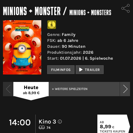
MINIONS + MONSTER
/
MINIONS + MONSTERS
Genre:
Family
FSK:
ab 6 Jahre
Dauer:
90 Minuten
Produktionsjahr:
2026
Start:
01.07.2026 | 6. Spielwoche
FILMINFOS
TRAILER
Heute
» WEITERE SPIELZEITEN
ab 8,99 €
14:00
Kino 3
AB
i
8,99
€
74
TICKETS KAUFEN