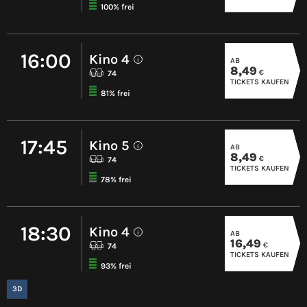
100% frei
16:00
Kino 4
AB
i
8,49
€
74
TICKETS KAUFEN
81% frei
17:45
Kino 5
AB
i
8,49
€
74
TICKETS KAUFEN
78% frei
18:30
Kino 4
AB
i
16,49
€
74
TICKETS KAUFEN
93% frei
3D