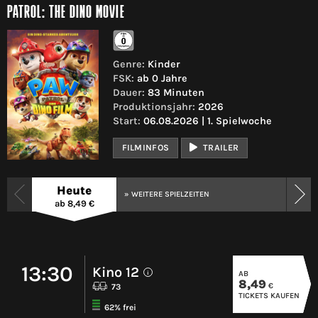
PATROL: THE DINO MOVIE
Genre:
Kinder
FSK:
ab 0 Jahre
Dauer:
83 Minuten
Produktionsjahr:
2026
Start:
06.08.2026 | 1. Spielwoche
FILMINFOS
TRAILER
Heute
» WEITERE SPIELZEITEN
ab 8,49 €
13:30
Kino 12
AB
i
8,49
€
73
TICKETS KAUFEN
62% frei