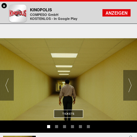
×
Aschaffenburg - KINOPOLIS
KINOPOLIS
FILMSUCHE
KONTO
ANZEIGEN
COMPESO GmbH
Kinopolis
KOSTENLOS - In Google Play
TICKETS