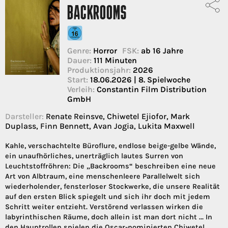
BACKROOMS
Genre:
Horror
FSK:
ab 16 Jahre
Dauer:
111 Minuten
Produktionsjahr:
2026
Start:
18.06.2026 | 8. Spielwoche
Verleih:
Constantin Film Distribution
GmbH
Darsteller:
Renate Reinsve, Chiwetel Ejiofor, Mark
Duplass, Finn Bennett, Avan Jogia, Lukita Maxwell
Kahle, verschachtelte Büroflure, endlose beige-gelbe Wände,
ein unaufhörliches, unerträglich lautes Surren von
Leuchtstoffröhren: Die „Backrooms“ beschreiben eine neue
Art von Albtraum, eine menschenleere Parallelwelt sich
wiederholender, fensterloser Stockwerke, die unsere Realität
auf den ersten Blick spiegelt und sich ihr doch mit jedem
Schritt weiter entzieht. Verstörend verlassen wirken die
labyrinthischen Räume, doch allein ist man dort nicht … In
den Hauptrollen spielen die Oscar-nominierten Chiwetel