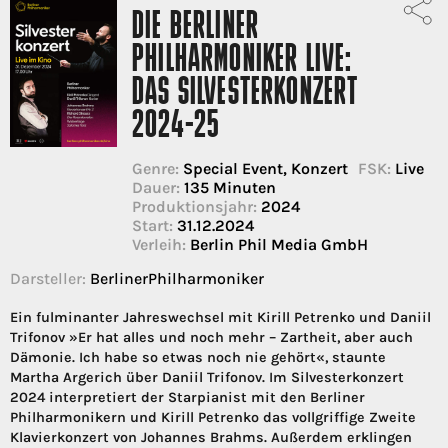
DIE BERLINER
PHILHARMONIKER LIVE:
DAS SILVESTERKONZERT
2024-25
Genre:
Special Event, Konzert
FSK:
Live
Dauer:
135 Minuten
Produktionsjahr:
2024
Start:
31.12.2024
Verleih:
Berlin Phil Media GmbH
Darsteller:
BerlinerPhilharmoniker
Ein fulminanter Jahreswechsel mit Kirill Petrenko und Daniil
Trifonov »Er hat alles und noch mehr – Zartheit, aber auch
Dämonie. Ich habe so etwas noch nie gehört«, staunte
Martha Argerich über Daniil Trifonov. Im Silvesterkonzert
2024 interpretiert der Starpianist mit den Berliner
Philharmonikern und Kirill Petrenko das vollgriffige Zweite
Klavierkonzert von Johannes Brahms. Außerdem erklingen