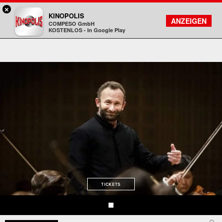
×
Aschaffenburg - KINOPOLIS
KINOPOLIS
FILMSUCHE
KONTO
ANZEIGEN
COMPESO GmbH
Kinopolis
KOSTENLOS - In Google Play
TICKETS