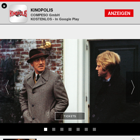
×
Aschaffenburg - KINOPOLIS
KINOPOLIS
FILMSUCHE
KONTO
ANZEIGEN
COMPESO GmbH
Kinopolis
KOSTENLOS - In Google Play
TICKETS