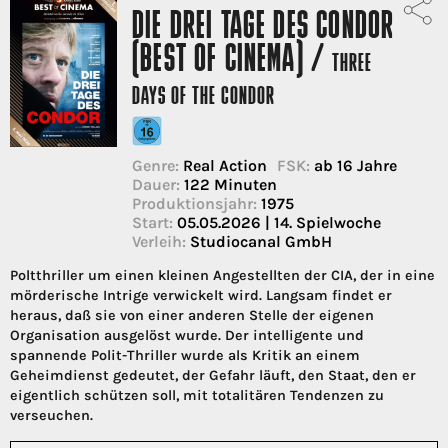
DIE DREI TAGE DES CONDOR
(BEST OF CINEMA) /
THREE
DAYS OF THE CONDOR
Genre:
Real Action
FSK:
ab 16 Jahre
Dauer:
122 Minuten
Produktionsjahr:
1975
Start:
05.05.2026 | 14. Spielwoche
Verleih:
Studiocanal GmbH
Poltthriller um einen kleinen Angestellten der CIA, der in eine
mörderische Intrige verwickelt wird. Langsam findet er
heraus, daß sie von einer anderen Stelle der eigenen
Organisation ausgelöst wurde. Der intelligente und
spannende Polit-Thriller wurde als Kritik an einem
Geheimdienst gedeutet, der Gefahr läuft, den Staat, den er
eigentlich schützen soll, mit totalitären Tendenzen zu
verseuchen.