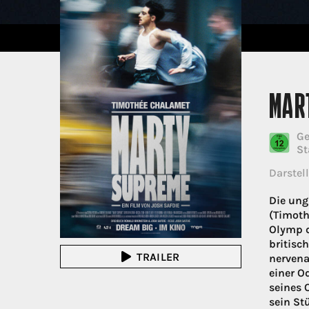
MAR
Ge
St
Darstell
Die ung
(Timoth
Olymp d
britisc
TRAILER
nervena
einer O
seines 
sein St