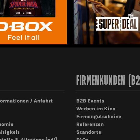
FIRMENKUNDEN (B
formationen / Anfahrt
B2B Events
Werben im Kino
Firmengutscheine
nomie
Referenzen
ltigkeit
Standorte
stoffe & Allergene [pdf]
FAQs