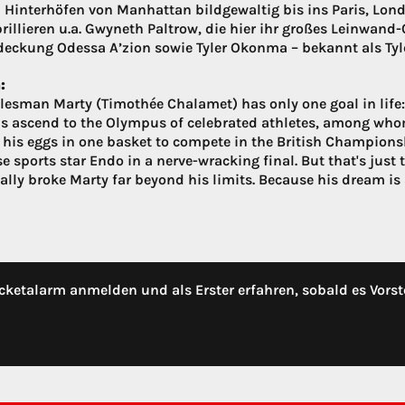
 Hinterhöfen von Manhattan bildgewaltig bis ins Paris, Londo
brillieren u.a. Gwyneth Paltrow, die hier ihr großes Leinwan
eckung Odessa A’zion sowie Tyler Okonma – bekannt als Tyler,
:
lesman Marty (Timothée Chalamet) has only one goal in life:
s ascend to the Olympus of celebrated athletes, among whom
l his eggs in one basket to compete in the British Champions
e sports star Endo in a nerve-wracking final. But that's just
ally broke Marty far beyond his limits. Because his dream is a
cketalarm anmelden und als Erster erfahren, sobald es Vorst