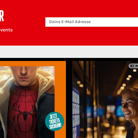
R
Events