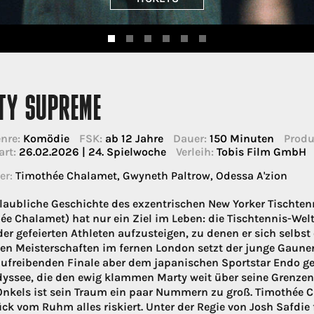
TY SUPREME
nre:
Komödie
FSK:
ab 12 Jahre
Dauer:
150 Minuten
Produ
art:
26.02.2026 | 24. Spielwoche
Verleih:
Tobis Film GmbH
er:
Timothée Chalamet, Gwyneth Paltrow, Odessa A'zion
laubliche Geschichte des exzentrischen New Yorker Tischten
ée Chalamet) hat nur ein Ziel im Leben: die Tischtennis-We
er gefeierten Athleten aufzusteigen, zu denen er sich selbst
hen Meisterschaften im fernen London setzt der junge Gauner 
ufreibenden Finale aber dem japanischen Sportstar Endo ges
dyssee, die den ewig klammen Marty weit über seine Grenzen
Onkels ist sein Traum ein paar Nummern zu groß. Timothée 
ück vom Ruhm alles riskiert. Unter der Regie von Josh Safd