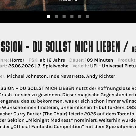
SSION - DU SOLLST MICH LIEBEN /
O
nre:
Horror
FSK:
ab 16 Jahre
Dauer:
109 Minuten
Produkt
art:
25.06.2026 | 7. Spielwoche
Verleih:
UPI - Universal Pictu
er:
Michael Johnston, Inde Navarrette, Andy Richter
SSION – DU SOLLST MICH LIEBEN nutzt der hoffnungslose R
Crush für sich zu gewinnen. Dieser magische Gegenstand er
 er genau das zu bekommen, was er sich schon immer wünscht
Wünsche einen finsteren, unheimlichen Tribut fordern. O
cher Curry Barker (The Chair) feierte 2025 auf dem Toronto 
 der Sektion „Midnight Madness“ nominiert. Weiterhin wurde
der „Official Fantastic Competition“ mit dem Spezialpreis d