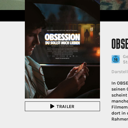
OBSE
Ge
St
Darstell
In OBSE
seinen 
scheint
manche 
TRAILER
Filmema
dort in
Rahmen 