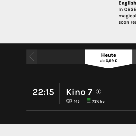
English
In OBSE
magical
soon rea
Heute
ab 6,99 €
22:15
Kino 7
i
145
73% frei