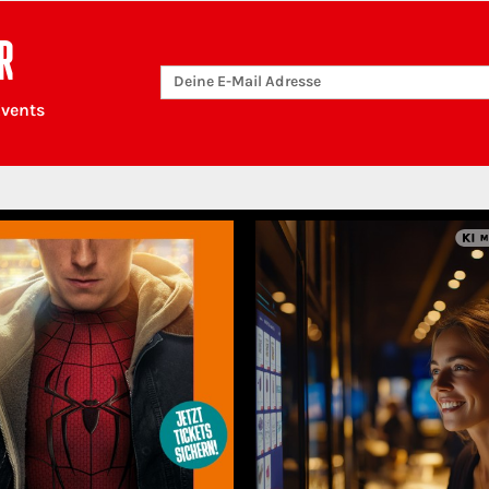
R
Events