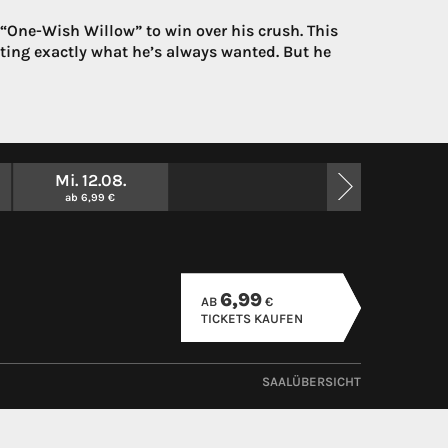
One-Wish Willow” to win over his crush. This
tting exactly what he’s always wanted. But he
Mi. 12.08.
ab 6,99 €
6,99
AB
€
TICKETS KAUFEN
SAALÜBERSICHT