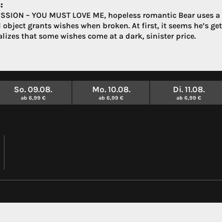
:
SSION – YOU MUST LOVE ME, hopeless romantic Bear uses a “
 object grants wishes when broken. At first, it seems he’s ge
lizes that some wishes come at a dark, sinister price.
So. 09.08.
Mo. 10.08.
Di. 11.08.
ab 6,99 €
ab 6,99 €
ab 6,99 €