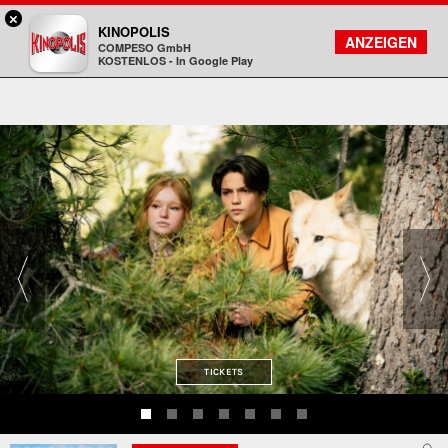
×
Aschaffenburg - KINOPOLIS
KINOPOLIS
FILMSUCHE
KONTO
ANZEIGEN
COMPESO GmbH
Kinopolis
KOSTENLOS - In Google Play
TICKETS