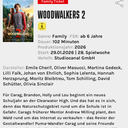
Family Ticket
WOODWALKERS 2
Genre:
Family
FSK:
ab 6 Jahre
Dauer:
102 Minuten
Produktionsjahr:
2026
Start:
29.01.2026 | 28. Spielwoche
Verleih:
Studiocanal GmbH
Darsteller:
Emile Cherif, Oliver Masucci, Martina Gedeck,
Lilli Falk, Johan von Ehrlich, Sophie Lelenta, Hannah
Herzsprung, Moritz Bleibtreu, Tom Schilling, David
Schütter, Olivia Sinclair
Für Carag, Brandon, Holly und Lou beginnt ein neues
Schuljahr an der Clearwater High. Und das hat es in sich,
denn das Naturschutzgebiet rund um die Schule ist in
Gefahr. Carags früherer Mentor Andrew Milling plant, den
Wald rund um das Internat zu verkaufen – das Revier der
Gestaltwandler! Puma-Wandler Carag und seine Freunde