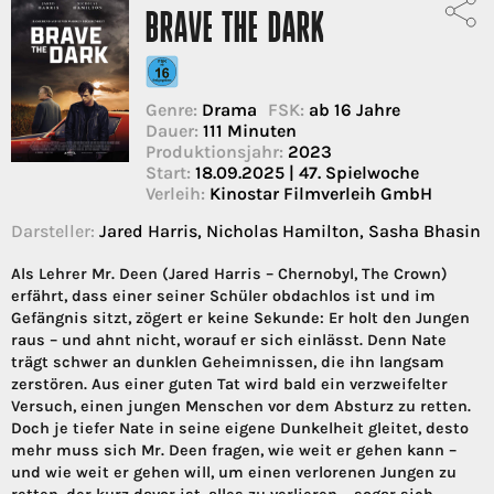
BRAVE THE DARK
Genre:
Drama
FSK:
ab 16 Jahre
Dauer:
111 Minuten
Produktionsjahr:
2023
Start:
18.09.2025 | 47. Spielwoche
Verleih:
Kinostar Filmverleih GmbH
Darsteller:
Jared Harris, Nicholas Hamilton, Sasha Bhasin
Als Lehrer Mr. Deen (Jared Harris – Chernobyl, The Crown)
erfährt, dass einer seiner Schüler obdachlos ist und im
Gefängnis sitzt, zögert er keine Sekunde: Er holt den Jungen
raus – und ahnt nicht, worauf er sich einlässt. Denn Nate
trägt schwer an dunklen Geheimnissen, die ihn langsam
zerstören. Aus einer guten Tat wird bald ein verzweifelter
Versuch, einen jungen Menschen vor dem Absturz zu retten.
Doch je tiefer Nate in seine eigene Dunkelheit gleitet, desto
mehr muss sich Mr. Deen fragen, wie weit er gehen kann –
und wie weit er gehen will, um einen verlorenen Jungen zu