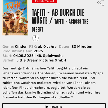
Family Ticket
TAFITI - AB DURCH DIE
WÜSTE /
TAFITI - ACROSS THE
DESERT
Genre:
Kinder
FSK:
ab 0 Jahre
Dauer:
80 Minuten
Produktionsjahr:
2025
Start:
04.09.2025 | 49. Spielwoche
Verleih:
Little Dream Pictures GmbH
Das mutige Erdmännchen Tafiti begibt sich auf ein
lebensveränderndes Abenteuer, um seinen verletzten Opapa
zu retten. Während es tapfer durch die Wüste reist und
zahlreiche Gefahren meistert, wird es von Pinsel, einem
lebhaften Pinselohrschwein, begleitet. Werden sie es
schaffen das kranke Erdmännchen zu retten und wird ihre
Freundschaft den Prüfungen standhalten?
TRAILER