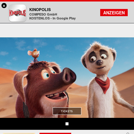
×
Koblenz - KINOPOLIS
KINOPOLIS
FILMSUCHE
KONTO
ANZEIGEN
COMPESO GmbH
Kinopolis
KOSTENLOS - In Google Play
TICKETS